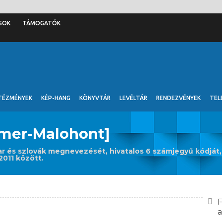
SOK
TÁMOGATÓK
TÉZMÉNYEK
KÉP-HANG
KÖNYVTÁR
LEVÉLTÁR
RENDEZVÉNYEK
TEL
emer-Malohont]
r és szlovák megnevezését, hivatalos 6 számjegyű kódját, 
2011 között.
F
a