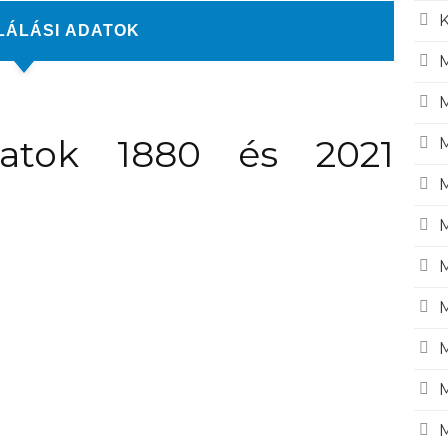
K
LÁLÁSI ADATOK
M
M
datok 1880 és 2021
M
M
M
M
M
M
M
M