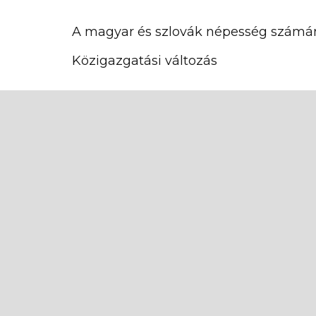
A magyar és szlovák népesség számán
Közigazgatási változás
Népszámlálások