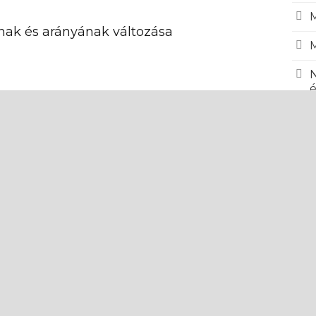
M
ak és arányának változása
M
N
é
T
1
KÖV