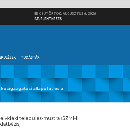
CSÜTÖRTÖK, AUGUSZTUS 6, 2026
BEJELENTKEZÉS
EPÜLÉSEK
TUDÁSTÁR
közigazgatási állapotát és a
elvidéki település-mustra (SZMMI
datbázis)