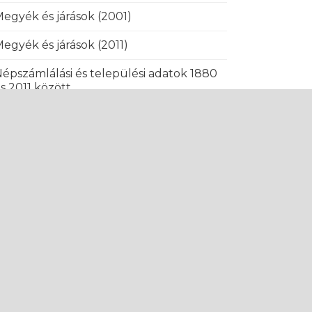
egyék és járások (2001)
egyék és járások (2011)
épszámlálási és települési adatok 1880
s 2011 között
elepülések közigazgatási hovatartozása
880 és 2011 között
ESS MINKET!