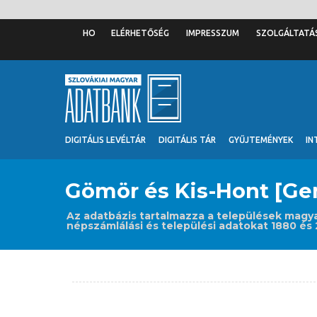
ELÉRHETŐSÉG
IMPRESSZUM
SZOLGÁLTATÁ
DIGITÁLIS LEVÉLTÁR
DIGITÁLIS TÁR
GYŰJTEMÉNYEK
IN
Gömör és Kis-Hont [G
Az adatbázis tartalmazza a települések magya
népszámlálási és települési adatokat 1880 és 