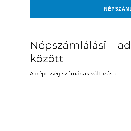
NÉPSZÁM
Népszámlálási a
között
A népesség számának változása